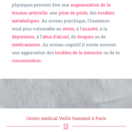
physiques peuvent être une
augmentation de la
tension artérielle
, une
prise de poids
, des
troubles
métaboliques
. Au niveau psychique, l’insomnie
rend plus vulnérable au
stress
, à l’
anxiété
, à la
dépression
, à l’
abus d’alcool
, de
drogues
ou de
médicaments
. Au niveau cognitif il existe souvent
une aggravation des
troubles de la mémoire
ou de la
concentration
.
Centre médical Veille Sommeil à Paris