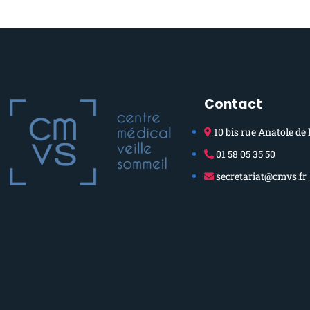
Contact
10 bis rue Anatole de 
01 58 05 35 50
secretariat@cmvs.fr