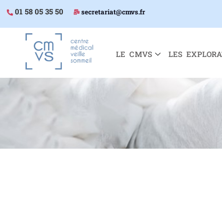
01 58 05 35 50
secretariat@cmvs.fr
LE CMVS
LES EXPLORA