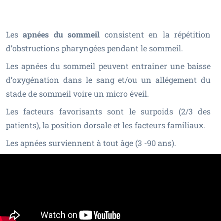
Les
apnées du sommeil
consistent en la répétition
d’obstructions pharyngées pendant le sommeil.
Les apnées du sommeil peuvent entrainer une baisse
d’oxygénation dans le sang et/ou un allégement du
stade de sommeil voire un micro éveil.
Les facteurs favorisants sont le surpoids (2/3 des
patients), la position dorsale et les facteurs familiaux.
Les apnées surviennent à tout âge (3 -90 ans).