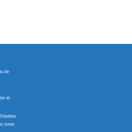
on de
er et
d’autres
ui nous