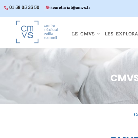
01 58 05 35 50
secretariat@cmvs.fr
LE CMVS
LES EXPLORA
CMVS
C