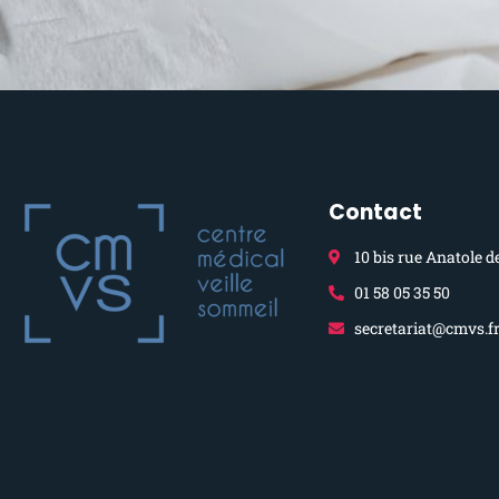
Contact
10 bis rue Anatole d
01 58 05 35 50
secretariat@cmvs.f